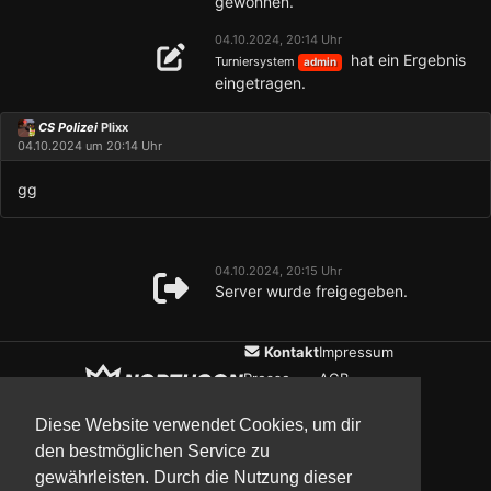
gewonnen.
04.10.2024, 20:14 Uhr
hat ein Ergebnis
Turniersystem
admin
eingetragen.
CS Polizei
Plixx
04.10.2024 um 20:14 Uhr
gg
04.10.2024, 20:15 Uhr
Server wurde freigegeben.
Kontakt
Impressum
Presse
AGB
Verein
Datenschutz
Diese Website verwendet Cookies, um dir
den bestmöglichen Service zu
gewährleisten. Durch die Nutzung dieser
Updates
Community
Media