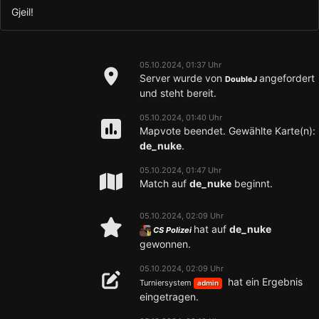
Gjeil!
05.10.2024, 01:37 Uhr
Server wurde von
angefordert
DoubleJ
und steht bereit.
05.10.2024, 01:40 Uhr
Mapvote beendet. Gewählte Karte(n):
de_nuke
.
05.10.2024, 01:47 Uhr
Match auf
de_nuke
beginnt.
05.10.2024, 02:09 Uhr
hat auf
de_nuke
CS Polizei
gewonnen.
05.10.2024, 02:09 Uhr
hat ein Ergebnis
Turniersystem
admin
eingetragen.