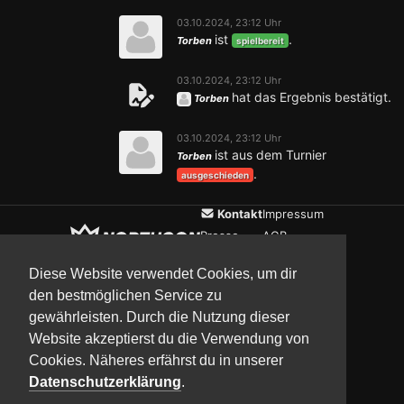
03.10.2024, 23:12 Uhr
ist
.
Torben
spielbereit
03.10.2024, 23:12 Uhr
hat das Ergebnis bestätigt.
Torben
03.10.2024, 23:12 Uhr
ist aus dem Turnier
Torben
.
ausgeschieden
Kontakt
Impressum
Presse
AGB
Verein
Datenschutz
Diese Website verwendet Cookies, um dir
den bestmöglichen Service zu
gewährleisten. Durch die Nutzung dieser
Updates
Community
Media
Website akzeptierst du die Verwendung von
Cookies. Näheres erfährst du in unserer
Datenschutzerklärung
.