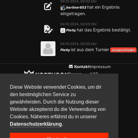
04.10.2024, 02:03 Uhr
hat ein Ergebnis
berliner653
eingetragen.
04.10.2024, 02:03 Uhr
hat das Ergebnis bestätigt.
Pletty
04.10.2024, 02:03 Uhr
ist aus dem Turnier
.
Pletty
ausgeschieden
Kontakt
Impressum
Presse
AGB
Verein
Datenschutz
Diese Website verwendet Cookies, um dir
den bestmöglichen Service zu
gewährleisten. Durch die Nutzung dieser
Updates
Community
Media
Website akzeptierst du die Verwendung von
Cookies. Näheres erfährst du in unserer
Datenschutzerklärung
.