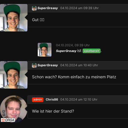
SuperGreasy
04.10.2024 um 09:39 Uhr
Gut 👍🏻
04.10.2024, 09:39 Uhr
ist
.
SuperGreasy
spielbereit
SuperGreasy
04.10.2024 um 10:40 Uhr
Schon wach? Komm einfach zu meinem Platz
Chris86
04.10.2024 um 12:10 Uhr
admin
Wie ist hier der Stand?