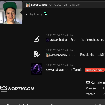
SuperGreasy
04.10.2024 um 12:18 Uhr
gute frage
04.10.2024, 12:20 Uhr
hat ein Ergebnis eingetragen.
KaYRa
04.10.2024, 12:20 Uhr
hat das Ergebnis bestäti
SuperGreasy
04.10.2024, 12:20 Uhr
ist aus dem Turnier
KaYRa
ausgeschieden
Kontakt
I
Presse
A
Verein
D