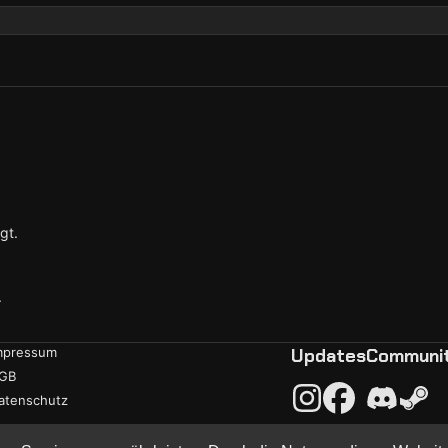
gt.
.
mpressum
Updates
Communi
GB
atenschutz