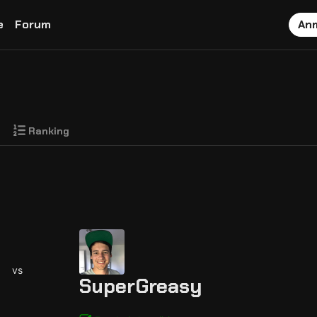
e
Forum
An
Ranking
vs
SuperGreasy