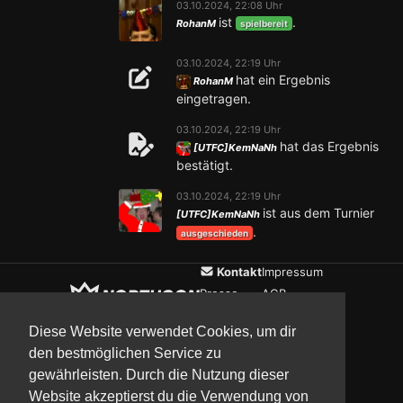
03.10.2024, 22:08 Uhr
ist
.
RohanM
spielbereit
03.10.2024, 22:19 Uhr
hat ein Ergebnis
RohanM
eingetragen.
03.10.2024, 22:19 Uhr
hat das Ergebnis
[UTFC]KemNaNh
bestätigt.
03.10.2024, 22:19 Uhr
ist aus dem Turnier
[UTFC]KemNaNh
.
ausgeschieden
Kontakt
Impressum
Presse
AGB
Verein
Datenschutz
Diese Website verwendet Cookies, um dir
den bestmöglichen Service zu
gewährleisten. Durch die Nutzung dieser
Updates
Community
Media
Website akzeptierst du die Verwendung von