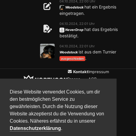
04.10.2024, 22:00 Uhr
hat ein Ergebnis
Woodstock
eingetragen.
04.10.2024, 22:01 Uhr
hat das Ergebnis
NeverDrop
bestätigt.
04.10.2024, 22:01 Uhr
ist aus dem Turnier
Woodstock
.
ausgeschieden
Kontakt
Impressum
Presse
AGB
Verein
Datenschutz
Diese Website verwendet Cookies, um dir
den bestmöglichen Service zu
gewährleisten. Durch die Nutzung dieser
Updates
Community
Media
Website akzeptierst du die Verwendung von
Cookies. Näheres erfährst du in unserer
Datenschutzerklärung
.