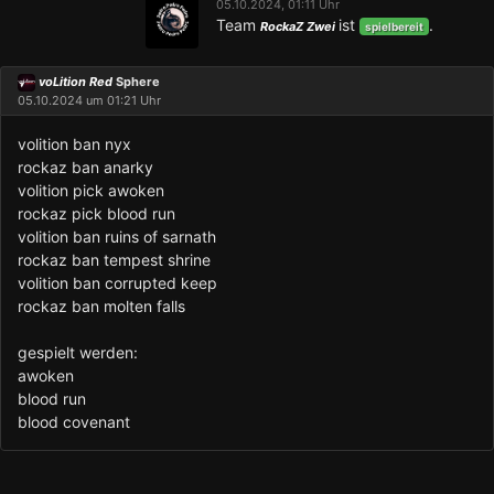
05.10.2024, 01:11 Uhr
Team
ist
.
RockaZ Zwei
spielbereit
voLition Red
Sphere
05.10.2024 um 01:21 Uhr
volition ban nyx
rockaz ban anarky
volition pick awoken
rockaz pick blood run
volition ban ruins of sarnath
rockaz ban tempest shrine
volition ban corrupted keep
rockaz ban molten falls
gespielt werden:
awoken
blood run
blood covenant