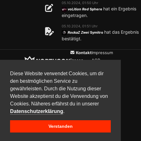
05.10.2024, 01:50 Uhr
hat ein Ergebnis
voLition Red
Sphere
eingetragen.
05.10.2024, 01:51 Uhr
hat das Ergebnis
RockaZ Zwei
Symitro
bestätigt.
Kontakt
Impressum
Presse
AGB
Verein
Datenschutz
Diese Website verwendet Cookies, um dir
den bestmöglichen Service zu
gewährleisten. Durch die Nutzung dieser
Updates
Community
Media
Website akzeptierst du die Verwendung von
Cookies. Näheres erfährst du in unserer
Datenschutzerklärung
.
Verstanden
Copyright © 2017–2026 Team NorthCon
Built with
BYCEPS – a LAN party platform