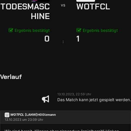
TODESMASC
WOTFCL
vs
HINE
Ergebnis bestätigt
Ergebnis bestätigt
0
1
:
Verlauf
13.10.2023, 22:59 Uhr
Das Match kann jetzt gespielt werden.
WOTFCL
[LANW]H00lzmann
13.10.2023 um 23:09 Uhr