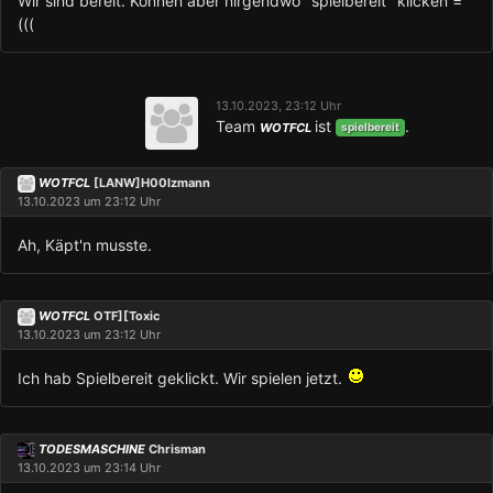
Wir sind bereit. Können aber nirgendwo "spielbereit" klicken =
(((
13.10.2023, 23:12 Uhr
Team
ist
.
WOTFCL
spielbereit
WOTFCL
[LANW]H00lzmann
13.10.2023 um 23:12 Uhr
Ah, Käpt'n musste.
WOTFCL
OTF][Toxic
13.10.2023 um 23:12 Uhr
Ich hab Spielbereit geklickt. Wir spielen jetzt.
TODESMASCHINE
Chrisman
13.10.2023 um 23:14 Uhr