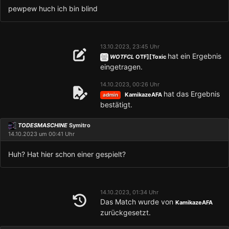
pewpew huch ich bin blind
13.10.2023, 23:45 Uhr
hat ein Ergebnis
WOTFCL
OTF][Toxic
eingetragen.
14.10.2023, 00:26 Uhr
hat das Ergebnis
KamikazeAFA
admin
bestätigt.
TODESMASCHINE
Symitro
14.10.2023 um 00:41 Uhr
Huh? Hat hier schon einer gespielt?
14.10.2023, 01:34 Uhr
Das Match wurde von
KamikazeAFA
zurückgesetzt.