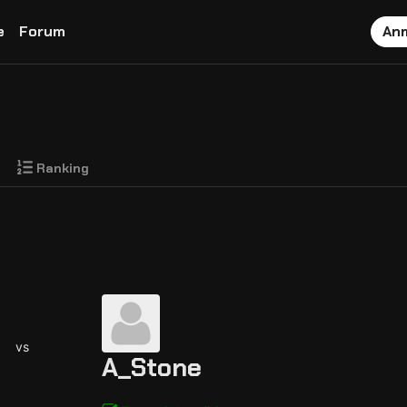
e
Forum
An
Ranking
vs
A_Stone