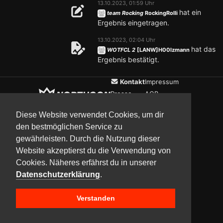
13.10.2023, 01:59 Uhr
hat ein
team Rocking
RockingRolli
Ergebnis eingetragen.
13.10.2023, 02:04 Uhr
hat das
WOTFCL 2
[LANW]H00lzmann
Ergebnis bestätigt.
Kontakt
Impressum
Presse
AGB
Verein
Datenschutz
Diese Website verwendet Cookies, um dir
den bestmöglichen Service zu
gewährleisten. Durch die Nutzung dieser
Updates
Community
Media
Website akzeptierst du die Verwendung von
Cookies. Näheres erfährst du in unserer
Datenschutzerklärung
.
Verstanden
Copyright © 2017–2026 Team NorthCon
Built with
BYCEPS – a LAN party platform