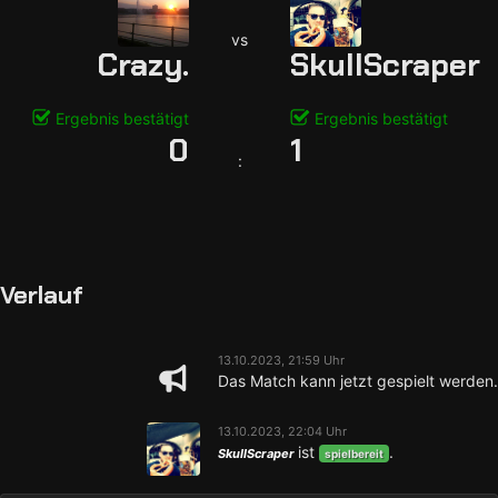
vs
Crazy.
SkullScraper
Ergebnis bestätigt
Ergebnis bestätigt
0
1
:
Verlauf
13.10.2023, 21:59 Uhr
Das Match kann jetzt gespielt werden.
13.10.2023, 22:04 Uhr
ist
.
SkullScraper
spielbereit