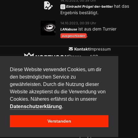
14.10.2023, 00:39 Uhr
hat das
Eintracht Prügel
der-bettler
Ergebnis bestätigt.
14.10.2023, 00:39 Uhr
ist aus dem Turnier
LANabuse
.
ausgeschieden
Kontakt
Impressum
Presse
AGB
Verein
Datenschutz
Diese Website verwendet Cookies, um dir
den bestmöglichen Service zu
gewährleisten. Durch die Nutzung dieser
Updates
Community
Media
Website akzeptierst du die Verwendung von
Cookies. Näheres erfährst du in unserer
Datenschutzerklärung
.
Verstanden
Copyright © 2017–2026 Team NorthCon
Built with
BYCEPS – a LAN party platform