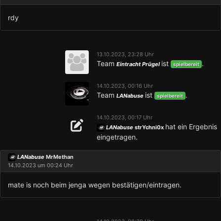
rdy
13.10.2023, 23:28 Uhr
Team
ist
.
Eintracht Prügel
spielbereit
14.10.2023, 00:16 Uhr
Team
ist
.
LANabuse
spielbereit
14.10.2023, 00:17 Uhr
hat ein Ergebnis
LANabuse
strYchni0x
eingetragen.
LANabuse
MrMethan
14.10.2023 um 00:24 Uhr
mate is noch beim jenga wegen bestätigen/eintragen.