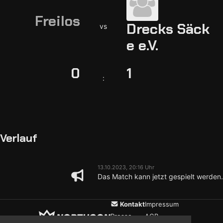
Freilos
Drecks Säck
vs
e e.V.
0
1
:
Verlauf
13.10.2023, 20:16 Uhr
Das Match kann jetzt gespielt werden.
Kontakt
Impressum
Presse
AGB