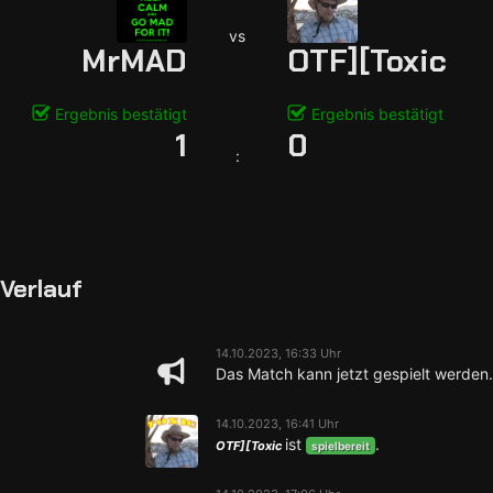
vs
MrMAD
OTF][Toxic
Ergebnis bestätigt
Ergebnis bestätigt
1
0
:
Verlauf
14.10.2023, 16:33 Uhr
Das Match kann jetzt gespielt werden.
14.10.2023, 16:41 Uhr
ist
.
OTF][Toxic
spielbereit