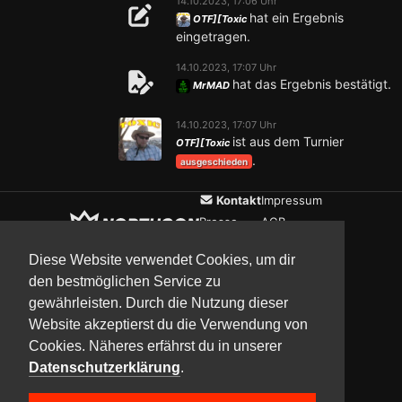
14.10.2023, 17:06 Uhr
hat ein Ergebnis
OTF][Toxic
eingetragen.
14.10.2023, 17:07 Uhr
hat das Ergebnis bestätigt.
MrMAD
14.10.2023, 17:07 Uhr
ist aus dem Turnier
OTF][Toxic
.
ausgeschieden
Kontakt
Impressum
Presse
AGB
Verein
Datenschutz
Diese Website verwendet Cookies, um dir
den bestmöglichen Service zu
gewährleisten. Durch die Nutzung dieser
Updates
Community
Media
Website akzeptierst du die Verwendung von
Cookies. Näheres erfährst du in unserer
Datenschutzerklärung
.