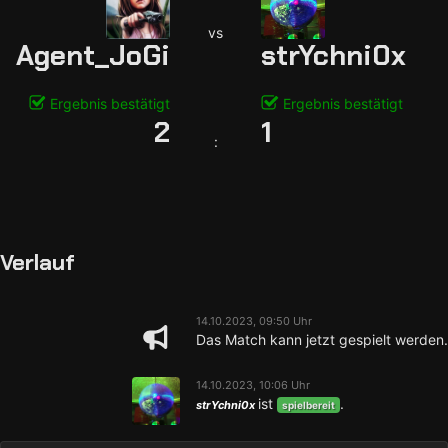
vs
Agent_JoGi
strYchni0x
Ergebnis bestätigt
Ergebnis bestätigt
2
1
:
Verlauf
14.10.2023, 09:50 Uhr
Das Match kann jetzt gespielt werden.
14.10.2023, 10:06 Uhr
ist
.
strYchni0x
spielbereit