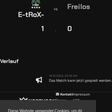
Freilos
vs
E-tRoX-
1
0
:
Verlauf
14.10.2023, 02:19 Uhr
Das Match kann jetzt gespielt werden.
Kontakt
Impressum
Presse
AGB
Verein
Datenschutz
Diese Website verwendet Cookies, um dir