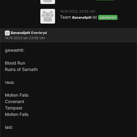
14.10.2023, 23:55 Uhr
Team
ist
.
BananaSplit
spielbereit
BananaSplit
Overbryd
14.10.2023 um 23:58 Uhr
gewaehlt:
Blood Run
Ruins of Sarnath
raus:
Molten Falls
Covenant
Tempest
Molten Falls
last: