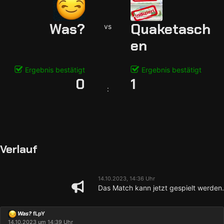
Was?
Quaketasch
vs
en
Ergebnis bestätigt
Ergebnis bestätigt
0
1
:
Verlauf
14.10.2023, 14:36 Uhr
Das Match kann jetzt gespielt werden.
Was?
fLpY
14.10.2023 um 14:39 Uhr