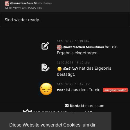
Quaketaschen
Mumufumu
14.10.2023 um 15:45 Uhr
Sind wieder ready.
14.10.2023, 16:19 Uhr
hat ein
Quaketaschen
Mumufumu
Ergebnis eingetragen.
14.10.2023, 16:42 Uhr
hat das Ergebnis
Was?
fLpY
bestätigt.
14.10.2023, 16:42 Uhr
ist aus dem Turnier
.
Was?
ausgeschieden
Kontakt
Impressum
Presse
AGB
Verein
Datenschutz
Diese Website verwendet Cookies, um dir