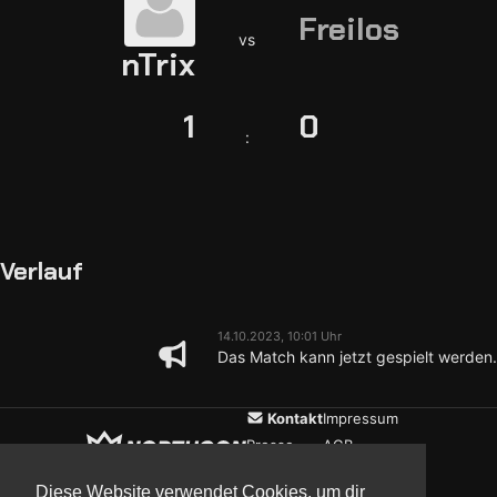
Freilos
vs
nTrix
1
0
:
Verlauf
14.10.2023, 10:01 Uhr
Das Match kann jetzt gespielt werden.
Kontakt
Impressum
Presse
AGB
Verein
Datenschutz
Diese Website verwendet Cookies, um dir