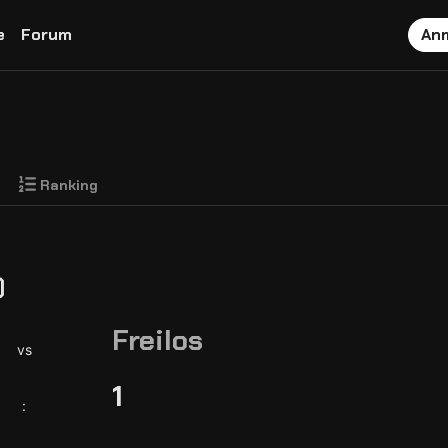
e
Forum
An
Ranking
)
Freilos
vs
1
: