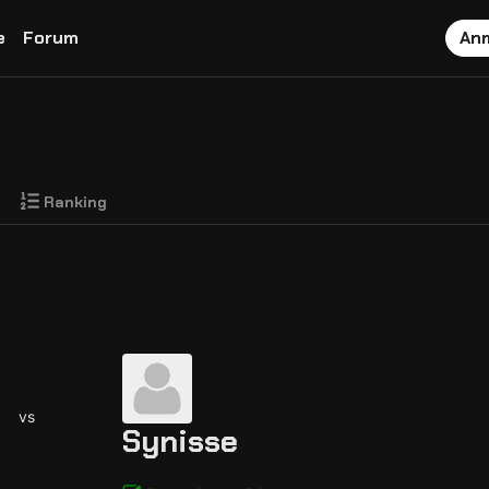
e
Forum
An
Ranking
vs
Synisse