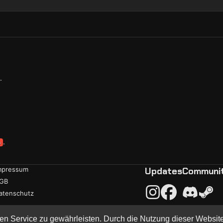
.
.
n
mpressum
Updates
Communi
GB
atenschutz
en Service zu gewährleisten. Durch die Nutzung dieser Websit